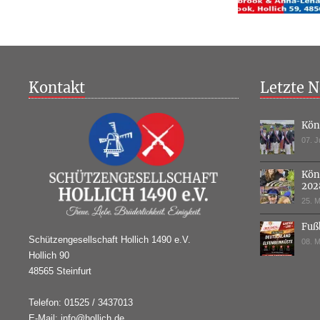
Kontakt
Letzte N
Kön
07. J
Kön
202
25. M
Fuß
Schützengesellschaft Hollich 1490 e.V.
08. M
Hollich 90
48565 Steinfurt
Telefon: 01525 / 3437013
E-Mail: info@hollich.de