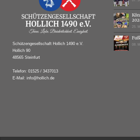
07. J
Kön
202
25. M
Fuß
Schützengesellschaft Hollich 1490 e.V.
08. M
Hollich 90
48565 Steinfurt
Telefon: 01525 / 3437013
E-Mail: info@hollich.de