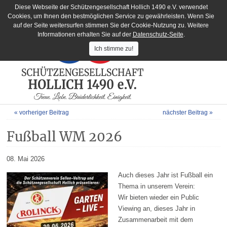
Diese Webseite der Schützengesellschaft Hollich 1490 e.V. verwendet
Cookies, um Ihnen den bestmöglichen Service zu gewährleisten. Wenn Sie
auf der Seite weitersurfen stimmen Sie der Cookie-Nutzung zu. Weitere
Informationen erhalten Sie auf der
Datenschutz-Seite
.
Ich stimme zu!
« vorheriger Beitrag
nächster Beitrag »
Fußball WM 2026
08. Mai 2026
Auch dieses Jahr ist Fußball ein
Thema in unserem Verein:
Wir bieten wieder ein Public
Viewing an, dieses Jahr in
Zusammenarbeit mit dem