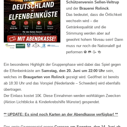
Schützenverein Sellen-Veltrup
und der
Brauerei Rolinck
.
Das bedeutet, dass die Örtlichkeit
wechseln wird – die
Getränkequalität und die
Stimmung werden aber auf
gewohnt hohem Niveau sein! Dann
muss nur noch die Nationalelf gut
performen
⚽️
🥅
🥳 🍻
Ein besonderes Highlight der Gruppenphase wird dabei das Spiel gegen
die Elfenbeinküste am
Samstag, den 20. Juni um 22:00 Uhr
sein,
welches im
Braugarten von Rolinck
gezeigt wird. Geöffnet ist bereits
ab 18:30 Uhr und das Vorspiel (Niederlande – Schweden) wird ebenfalls
übertragen.
Der Einlass kostet 10€. Diese Einnahmen werden wohltätigen Zwecken
(Aktion Lichtblicke & Kinderkrebshilfe Münster) gespendet.
** UPDATE: Es sind noch Karten an der Abendkasse verfügbar! **
Das erste Gruppenspiel gegen
Curaçao am Sonntag, den 14. Juni ab