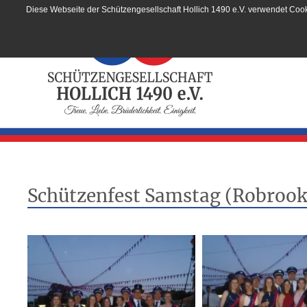
Diese Webseite der Schützengesellschaft Hollich 1490 e.V. verwendet Cook
Schützenfest Samstag (Robrook