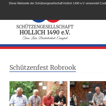
Diese Webseite der Schützengesellschaft Hollich 1490 e.V. verwendet Cook
Schützenfest Robrook